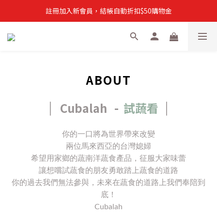
註冊加入新會員，結帳自動折扣$50購物金
註冊加入新會員，結帳自動折扣$50購物金
常溫滿$899即享免運
註冊新會員，【首購】滿$299免運費
註冊加入新會員，結帳自動折扣$50購物金
ABOUT
Cubalah -
試蔬看
|
|
你的一口將為世界帶來改變
兩位馬來西亞的台灣媳婦
希望用家鄉的蔬南洋蔬食產品，征服大家味蕾
讓想嚐試蔬食的朋友勇敢踏上蔬食的道路
你的過去我們無法參與，未來在蔬食的道路上我們奉陪到
底！
Cubalah