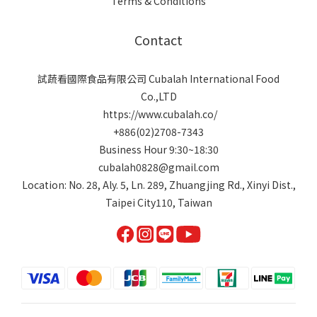
Terms & Conditions
Contact
試蔬看國際食品有限公司 Cubalah International Food
Co.,LTD
https://www.cubalah.co/
+886(02)2708-7343
Business Hour 9:30~18:30
cubalah0828@gmail.com
Location: No. 28, Aly. 5, Ln. 289, Zhuangjing Rd., Xinyi Dist.,
Taipei City110, Taiwan