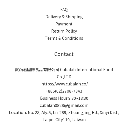
FAQ
Delivery & Shipping
Payment
Return Policy
Terms & Conditions
Contact
試蔬看國際食品有限公司 Cubalah International Food
Co.,LTD
https://www.cubalah.co/
+886(02)2708-7343
Business Hour 9:30~18:30
cubalah0828@gmail.com
Location: No. 28, Aly. 5, Ln. 289, Zhuangjing Rd., Xinyi Dist.,
Taipei City110, Taiwan