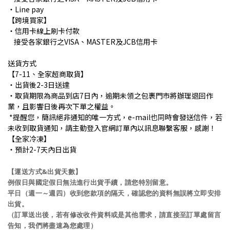
・Line pay
【跨境買家】
・信用卡線上刷卡付款
接受各家銀行之VISA、MASTER及JCB信用卡
送貨方式
【7-11、全家超商取貨】
・出貨後2-3日送達
・取貨期限為商品到店7日內，逾期未領之包裹門市將辦理退回作
業，且影響日後再次下單之權益。
*提醒您，簡訊絕非通知的唯一方式，e-mail也同時會發送信件，若
未收到取貨通知，請主動登入官網訂單內以訊息聯繫客服，感謝！
【全家冷凍】
・預計2-7天內日出貨
【運送方式&出貨天數】
例假日與國定假日無法進行出貨手續，請您特別留意。
平日（週一～週四）收到您款項的隔天，確認您的資料無誤將立即安排
出貨。
（訂單送出後，若有修改收件資料或是其他需求，請直接至訂單處留言
告知，我們將盡速為您處理）