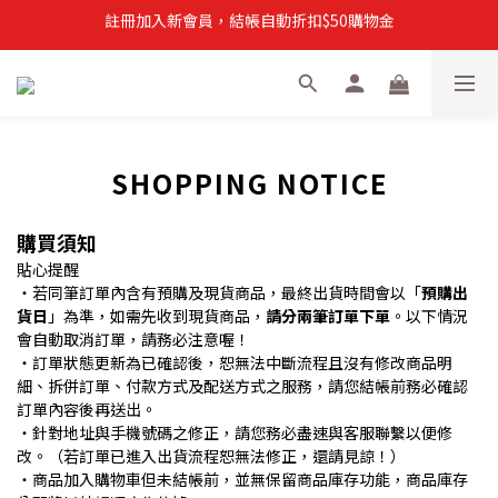
註冊加入新會員，結帳自動折扣$50購物金
註冊加入新會員，結帳自動折扣$50購物金
常溫滿$899即享免運
註冊新會員，【首購】滿$299免運費
註冊加入新會員，結帳自動折扣$50購物金
SHOPPING NOTICE
購買須知
貼心提醒
・若同筆訂單內含有預購及現貨商品，最終出貨時間會以「
預購出
貨日
」為準，如需先收到現貨商品，
請分兩筆訂單下單
。以下情況
會自動取消訂單，請務必注意喔！
・訂單狀態更新為已確認後，恕無法中斷流程且沒有修改商品明
細、拆併訂單、付款方式及配送方式之服務，請您結帳前務必確認
訂單內容後再送出。
・針對地址與手機號碼之修正，請您務必盡速與客服聯繫以便修
改。（若訂單已進入出貨流程恕無法修正，還請見諒！）
・商品加入購物車但未結帳前，並無保留商品庫存功能，商品庫存