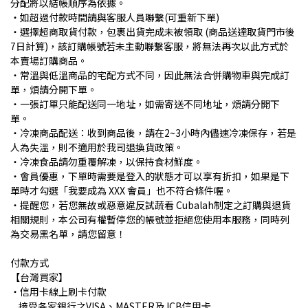
分配將以結帳順序為依據。
・如
超過付款時間請與客服人員聯繫(可重新下單)
・選擇超商取貨付款，包裹出貨完成未被領取 (商品送達取貨門市後
7日計算)，該訂購帳號若未主動聯繫客服，將無法再次以此方式於
本賣場訂購商品。
・常溫與低溫商品的宅配方式不同，因此無法合併購物車與完成訂
單，煩請分開下單。
・一張訂單只能配送同一地址，如需寄送不同地址，煩請分開下
單。
・冷凍商品配送：收到商品後，請在2~3小時內儘速冷凍保存，若是
人為失溫，則不適用於我司退換貨政策。
・冷凍食品請勿重覆解凍，以保持食材鮮度。
・會員優惠，下單時需要是登入的狀態才可以享有折扣，如果是下
單時才勾選「我要成為 XXX 會員」也不符合條件喔。
・提醒您，若您無故或惡意違反試蔬看 Cubalah制定之訂購與退貨
相關規則，本公司有權暫停您的帳號並拒絕您使用本服務，同時列
為交易黑名單，請您留意！
付款方式
【台灣買家】
・信用卡線上刷卡付款
接受各家銀行之VISA、MASTER及JCB信用卡