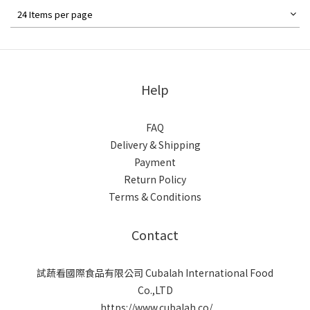
24 Items per page
Help
FAQ
Delivery & Shipping
Payment
Return Policy
Terms & Conditions
Contact
試蔬看國際食品有限公司 Cubalah International Food
Co.,LTD
https://www.cubalah.co/