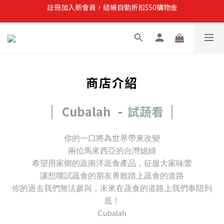
註冊加入新會員，結帳自動折扣$50購物金
註冊加入新會員，結帳自動折扣$50購物金
常溫滿$899即享免運
註冊新會員，【首購】滿$299免運費
註冊加入新會員，結帳自動折扣$50購物金
商店介紹
Cubalah -
試蔬看
|
|
你的一口將為世界帶來改變
兩位馬來西亞的台灣媳婦
希望用家鄉的蔬南洋蔬食產品，征服大家味蕾
讓想嚐試蔬食的朋友勇敢踏上蔬食的道路
你的過去我們無法參與，未來在蔬食的道路上我們奉陪到
底！
Cubalah