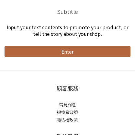
Subtitle
Input your text contents to promote your product, or
tell the story about your shop.
Enter
顧客服務
常見問題
退換貨政策
隱私權政策