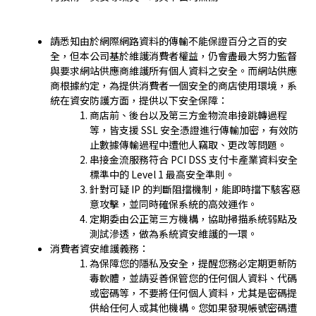
請悉知由於網際網路資料的傳輸不能保證百分之百的安
全，但本公司基於維護消費者權益，仍會盡最大努力監督
與要求網站供應商維護所有個人資料之安全。而網站供應
商根據約定，為提供消費者一個安全的商店使用環境，系
統在資安防護方面，提供以下安全保障：
商店前、後台以及第三方金物流串接跳轉過程
等，皆支援 SSL 安全憑證進行傳輸加密，有效防
止數據傳輸過程中遭他人竊取、更改等問題。
串接金流服務符合 PCI DSS 支付卡產業資料安全
標準中的 Level 1 最高安全準則。
針對可疑 IP 的判斷阻擋機制，能即時擋下駭客惡
意攻擊，並同時確保系統的高效運作。
定期委由公正第三方機構，協助掃描系統弱點及
測試滲透，做為系統資安維護的一環。
消費者資安維護義務：
為保障您的隱私及安全，提醒您務必定期更新防
毒軟體，並請妥善保管您的任何個人資料、代碼
或密碼等，不要將任何個人資料，尤其是密碼提
供給任何人或其他機構。您如果發現帳號密碼遭