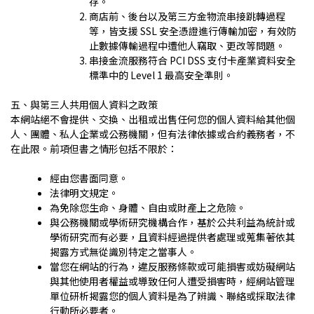
存。
商店前、後台以及第三方金物流串接跳轉過程
等，皆支援 SSL 安全憑證進行傳輸加密，有效防
止數據傳輸過程中遭他人竊取、更改等問題。
串接金流服務符合 PCI DSS 支付卡產業資料安全
標準中的 Level 1 最高安全準則。
五、與第三人共用個人資料之政策
本網站絕不會提供、交換、出租或出售任何您的個人資料給其他個
人、團體、私人企業或公務機關，但有法律依據或合約義務者，不
在此限。前項但書之情形包括不限於：
經由您書面同意。
法律明文規定。
為免除您生命、身體、自由或財產上之危險。
與公務機關或學術研究機構合作，基於公共利益為統計或
學術研究而有必要，且資料經過提供者處理或蒐集著依其
揭露方式無從識別特定之當事人。
當您在網站的行為，違反服務條款或可能損害或妨礙網站
與其他使用者權益或導致任何人遭受損害時，經網站管理
單位研析揭露您的個人資料是為了辨識、聯絡或採取法律
行動所必要者。