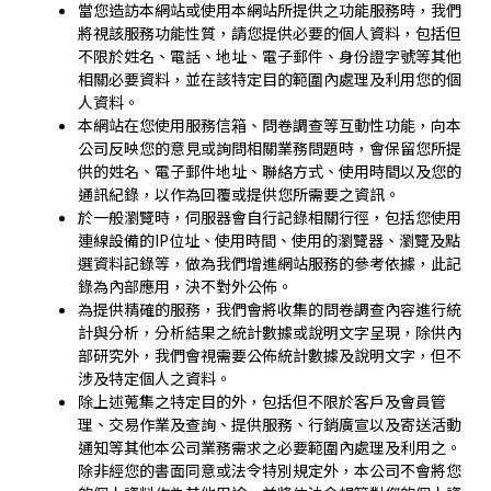
當您造訪本網站或使用本網站所提供之功能服務時，我們
將視該服務功能性質，請您提供必要的個人資料，包括但
不限於姓名、電話、地址、電子郵件、身份證字號等其他
相關必要資料，並在該特定目的範圍內處理及利用您的個
人資料。
本網站在您使用服務信箱、問卷調查等互動性功能，向本
公司反映您的意見或詢問相關業務問題時，會保留您所提
供的姓名、電子郵件地址、聯絡方式、使用時間以及您的
通訊紀錄，以作為回覆或提供您所需要之資訊。
於一般瀏覽時，伺服器會自行記錄相關行徑，包括您使用
連線設備的IP位址、使用時間、使用的瀏覽器、瀏覽及點
選資料記錄等，做為我們增進網站服務的參考依據，此記
錄為內部應用，決不對外公佈。
為提供精確的服務，我們會將收集的問卷調查內容進行統
計與分析，分析結果之統計數據或說明文字呈現，除供內
部研究外，我們會視需要公佈統計數據及說明文字，但不
涉及特定個人之資料。
除上述蒐集之特定目的外，包括但不限於客戶及會員管
理、交易作業及查詢、提供服務、行銷廣宣以及寄送活動
通知等其他本公司業務需求之必要範圍內處理及利用之。
除非經您的書面同意或法令特別規定外，本公司不會將您