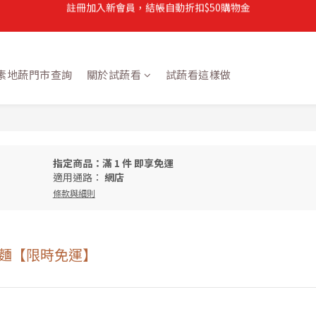
註冊加入新會員，結帳自動折扣$50購物金
註冊加入新會員，結帳自動折扣$50購物金
常溫滿$899即享免運
註冊新會員，【首購】滿$299免運費
 天素地蔬門市查詢
關於試蔬看
試蔬看這樣做
註冊加入新會員，結帳自動折扣$50購物金
指定商品：滿 1 件 即享免運
適用通路：
網店
條款與細則
板麵【限時免運】