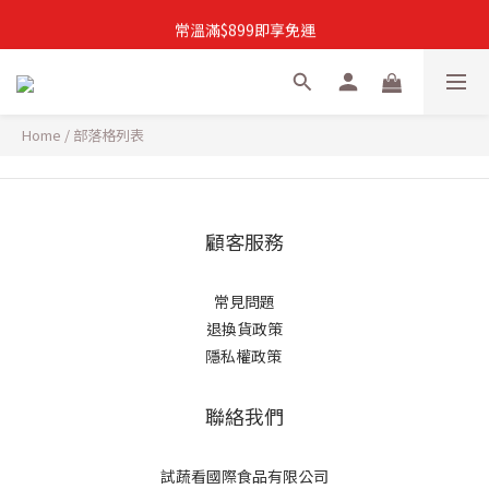
註冊加入新會員，結帳自動折扣$50購物金
常溫滿$899即享免運
註冊新會員，【首購】滿$299免運費
註冊加入新會員，結帳自動折扣$50購物金
Home
/
部落格列表
顧客服務
常見問題
退換貨政策
隱私權政策
聯絡我們
試蔬看國際食品有限公司